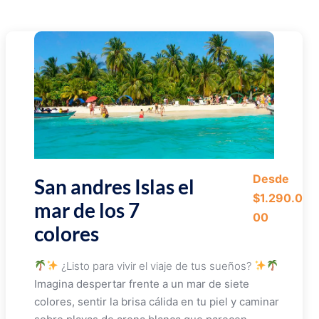
Desde
San andres Islas el
$1.290.0
mar de los 7
00
colores
¿Listo para vivir el viaje de tus sueños?
Imagina despertar frente a un mar de siete
colores, sentir la brisa cálida en tu piel y caminar