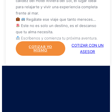
calidez del Hotel Riviera del Sol, el lugar ideal
para relajarte y vivir una experiencia completa
frente al mar.
Regálate ese viaje que tanto mereces…
Este no es solo un destino, es el descanso
que tu alma necesita.
Escríbenos y comienza tu próxima aventura.
COTIZAR CON UN
COTIZAR YO
MISMO
ASESOR